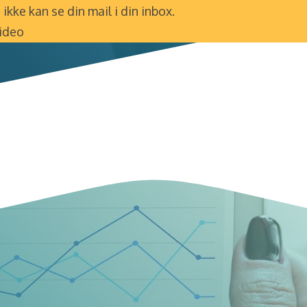
ikke kan se din mail i din inbox.
video