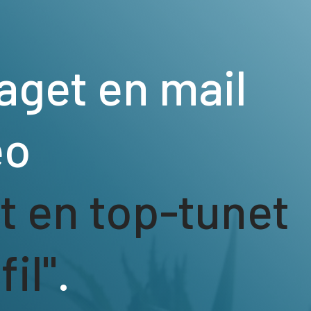
aget en mail
eo
gt en top-tunet
il"
.