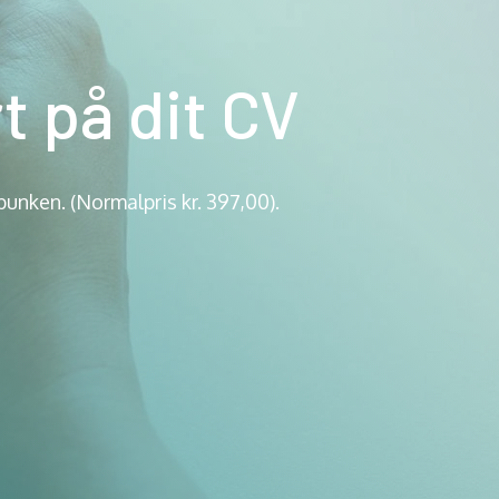
t på dit CV
bunken. (Normalpris kr. 397,00).