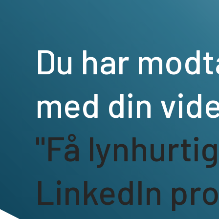
Du har modt
med din vid
"Få lynhurti
LinkedIn prof